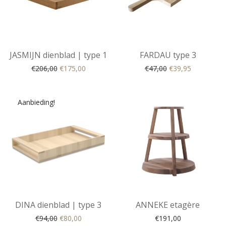
JASMIJN dienblad | type 1
FARDAU type 3
Original price was: €206,00.
Current price is: €175,00.
Original price was
Current pri
€
206,00
€
175,00
€
47,00
€
39,95
Aanbieding!
DINA dienblad | type 3
ANNEKE etagère
Original price was: €94,00.
Current price is: €80,00.
€
94,00
€
80,00
€
191,00