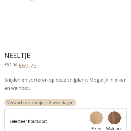
NEELTJE
Original
€
69,75
Current
€
82,00
price
price
was:
is:
€82,00.
€69,75.
Snijden en sorteren op deze snijplank. Mogelijk in eiken
en walnoot.
Verwachte levertijd: 4-8 werkdagen
Selecteer houtsoort
Eiken
Walnoot